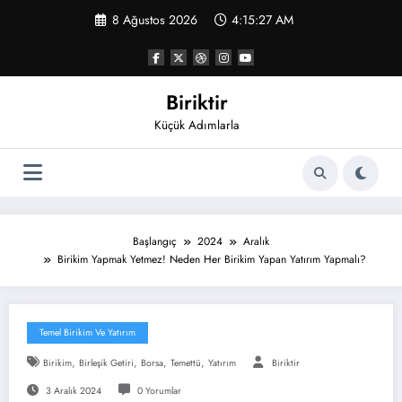
İçeriğe
8 Ağustos 2026
4:15:27 AM
atla
Biriktir
Küçük Adımlarla
Başlangıç
2024
Aralık
Birikim Yapmak Yetmez! Neden Her Birikim Yapan Yatırım Yapmalı?
Temel Birikim Ve Yatırım
,
,
,
,
Birikim
Birleşik Getiri
Borsa
Temettü
Yatırım
Biriktir
3 Aralık 2024
0 Yorumlar