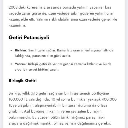
2008’deki küresel kriz sırasında borsada yatırım yapanlar kısa
vadede zarar görse de, uzun vadede sabır gösteren yatırımcılar
kazanç elde etti. Yatırım riskli olabilir ama uzun vadede genellikle
kazandırır.
Getiri Potansiyeli
Birikim
: Sınırlı getiri sağlar. Banka faiz oranları enflasyonun altında
kaldığında, paranızın alım gücü azalır.
Yatırım
: Birleşik getiri ile yatırım getirisi zamanla katlanır ve bu da
ciddi bir servet birikimi yaratır.
Birleşik Getiri
Bir kişi, yıllık %15 getiri sağlayan bir hisse senedi portföyüne
100.000 TL yatırdığında, 10 yıl sonra bu miktar yaklaşık 400.000
TL’ye ulaşabilir, ulaşmayadabilir bir zarar durumu da ortaya
çıkabilir. Asıl büyüme imkanını veren şey zaten bu riskin
bulunmasıdır. Bu yüzden bütün biriktirdiğimiz parayı riskli
araçlara dağıtmak mantıklı olmaz ve riski dağıtmamız gerekir.